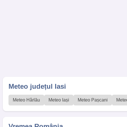
Meteo județul Iasi
Meteo Hârlău
Meteo Iași
Meteo Pașcani
Meteo
Vremea România