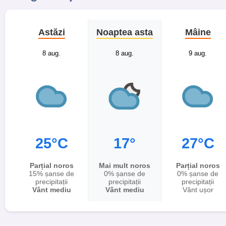
Astăzi
Noaptea asta
Mâine
8 aug.
8 aug.
9 aug.
25°C
17°
27°C
Parțial noros
Mai mult noros
Parțial noros
15% șanse de
0% șanse de
0% șanse de
precipitații
precipitații
precipitații
Vânt mediu
Vânt mediu
Vânt ușor