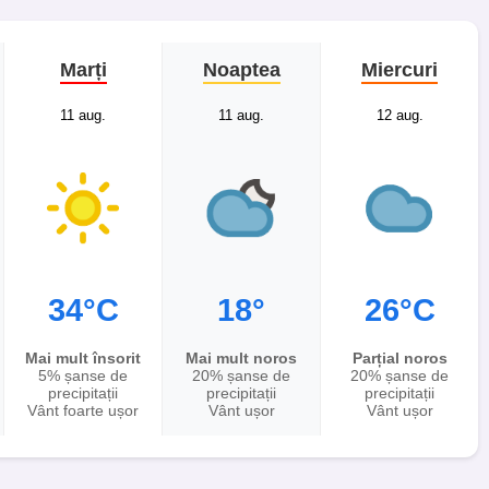
Marți
Noaptea
Miercuri
11 aug.
11 aug.
12 aug.
34°C
18°
26°C
Mai mult însorit
Mai mult noros
Parțial noros
5% șanse de
20% șanse de
20% șanse de
precipitații
precipitații
precipitații
Vânt foarte ușor
Vânt ușor
Vânt ușor