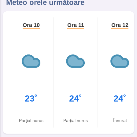
Meteo orele următoare
Ora 10
Ora 11
Ora 12
23˚
24˚
24˚
Parțial noros
Parțial noros
Înnorat