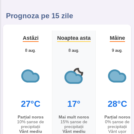
Prognoza pe 15 zile
Astăzi
Noaptea asta
Mâine
8 aug.
8 aug.
9 aug.
27°C
17°
28°C
Parțial noros
Mai mult noros
Parțial noros
10% șanse de
15% șanse de
0% șanse de
precipitații
precipitații
precipitații
Vânt mediu
Vânt mediu
Vânt ușor