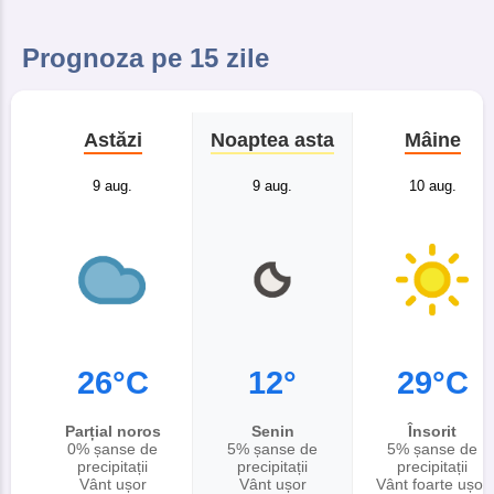
Prognoza pe 15 zile
Astăzi
Noaptea asta
Mâine
9 aug.
9 aug.
10 aug.
26°C
12°
29°C
Parțial noros
Senin
Însorit
0% șanse de
5% șanse de
5% șanse de
precipitații
precipitații
precipitații
Vânt ușor
Vânt ușor
Vânt foarte ușor