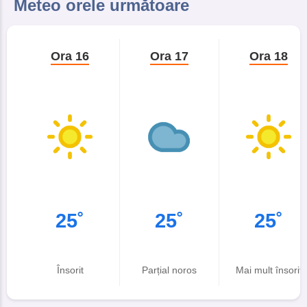
Meteo orele următoare
Ora 16
Ora 17
Ora 18
25˚
25˚
25˚
Însorit
Parțial noros
Mai mult însorit